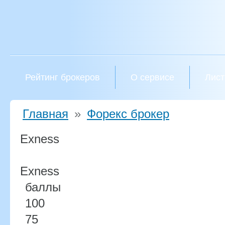
Рейтинг брокеров
О сервисе
Лист
Главная
»
Форекс брокер
Exness
Exness
баллы
100
75