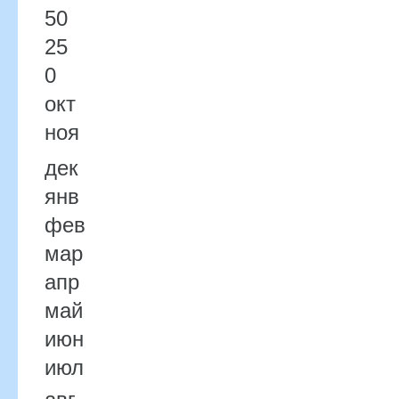
50
25
0
окт
ноя
дек
янв
фев
мар
апр
май
июн
июл